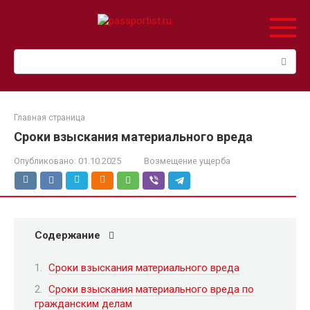
Перейти
к
контенту
Поиск:
Главная страница
Сроки взыскания материального вреда
Опубликовано:
01.10.2025
Возмещение ущерба
Содержание
Сроки взыскания материального вреда
Сроки взыскания материального вреда по
гражданским делам