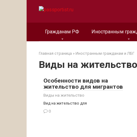
Перейти
к
контенту
Гражданам РФ
Иностранным граж
Главная страница
»
Иностранным гражданам и ЛБГ
Виды на жительств
Особенности видов на
жительство для мигрантов
Виды на жительство
Вид на жительство для
0