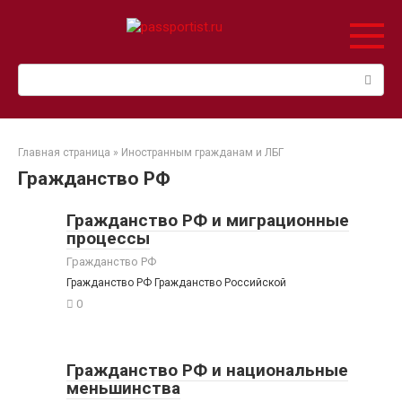
Перейти
к
контенту
Поиск:
Главная страница
»
Иностранным гражданам и ЛБГ
Гражданство РФ
Гражданство РФ и миграционные
процессы
Гражданство РФ
Гражданство РФ Гражданство Российской
0
Гражданство РФ и национальные
меньшинства