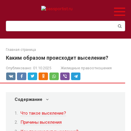
Перейти
к
контенту
Поиск:
Главная страница
Каким образом происходит выселение?
Опубликовано:
01.10.2025
Жилищные правоотношения
Содержание
Что такое выселение?
Причины выселения