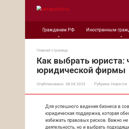
Перейти
к
контенту
Гражданам РФ
Иностранным граж
Главная страница
Как выбрать юриста: 
юридической фирмы
Опубликовано:
28.04.2025
Рубрика:
Новости
Для успешного ведения бизнеса в со
юридическая поддержка, которая обе
избежать правовых рисков. Важно не
деятельность, но и выбрать подходящ