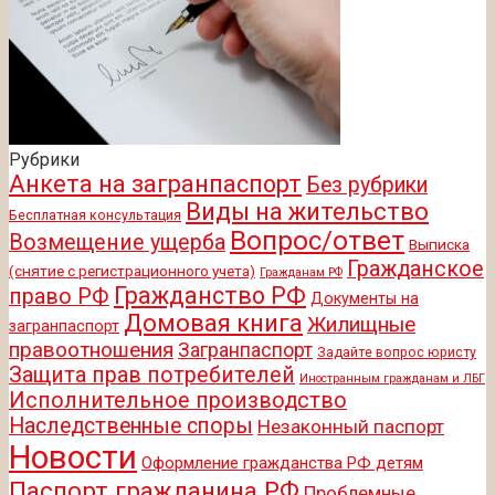
Рубрики
Анкета на загранпаспорт
Без рубрики
Виды на жительство
Бесплатная консультация
Вопрос/ответ
Возмещение ущерба
Выписка
Гражданское
(снятие с регистрационного учета)
Гражданам РФ
Гражданство РФ
право РФ
Документы на
Домовая книга
Жилищные
загранпаспорт
правоотношения
Загранпаспорт
Задайте вопрос юристу
Защита прав потребителей
Иностранным гражданам и ЛБГ
Исполнительное производство
Наследственные споры
Незаконный паспорт
Новости
Оформление гражданства РФ детям
Паспорт гражданина РФ
Проблемные