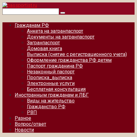
Перейти
к
Поиск:
контенту
Гражданам РФ
Анкета на загранпаспорт
Документы на загранпаспорт
Загранпаспорт
Домовая книга
Выписка (снятие с регистрационного учета)
Оформление гражданства РФ детям
Паспорт гражданина РФ
Незаконный паспорт
Прописка_выписка
Электронные услуги
Бесплатная консультация
Иностранным гражданам и ЛБГ
Виды на жительство
Гражданство РФ
РВП
Разное
Вопрос/ответ
Новости