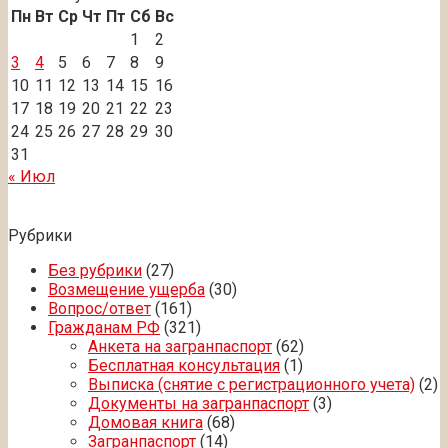
Пн
Вт
Ср
Чт
Пт
Сб
Вс
1
2
3
4
5
6
7
8
9
10
11
12
13
14
15
16
17
18
19
20
21
22
23
24
25
26
27
28
29
30
31
« Июл
Рубрики
Без рубрики
(27)
Возмещение ущерба
(30)
Вопрос/ответ
(161)
Гражданам РФ
(321)
Анкета на загранпаспорт
(62)
Бесплатная консультация
(1)
Выписка (снятие с регистрационного учета)
(2)
Документы на загранпаспорт
(3)
Домовая книга
(68)
Загранпаспорт
(14)