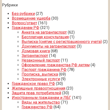
Рубрики
Без рубрики
(27)
Возмещение ущерба
(30)
Вопрос/ответ
(161)
Гражданам РФ
(321)
Анкета на загранпаспорт
(62)
Бесплатная консультация
(1)
Выписка (снятие с регистрационного учета)
(2)
Документы на загранпаспорт
(3)
Домовая книга
(68)
Загранпаспорт
(14)
Незаконный паспорт
(11)
Оформление гражданства РФ детям
(4)
Паспорт гражданина РФ
(78)
Прописка_выписка
(69)
Электронные услуги
(9)
Гражданское право РФ
(30)
Жилищные правоотношения
(23)
Защита прав потребителей
(30)
Иностранным гражданам и ЛБГ
(141)
Виды на жительство
(71)
Гражданство РФ
(64)