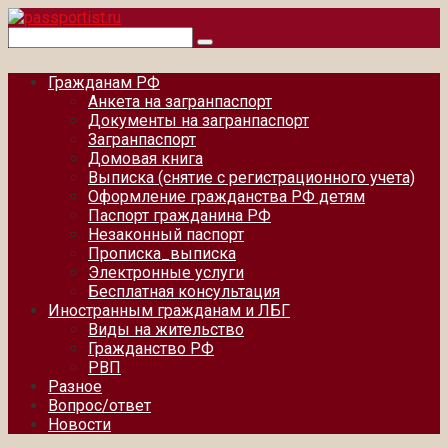
Перейти
к
Поиск:
контенту
Гражданам РФ
Анкета на загранпаспорт
Документы на загранпаспорт
Загранпаспорт
Домовая книга
Выписка (снятие с регистрационного учета)
Оформление гражданства РФ детям
Паспорт гражданина РФ
Незаконный паспорт
Прописка_выписка
Электронные услуги
Бесплатная консультация
Иностранным гражданам и ЛБГ
Виды на жительство
Гражданство РФ
РВП
Разное
Вопрос/ответ
Новости