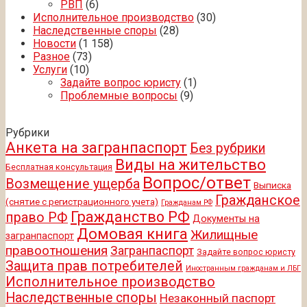
РВП
(6)
Исполнительное производство
(30)
Наследственные споры
(28)
Новости
(1 158)
Разное
(73)
Услуги
(10)
Задайте вопрос юристу
(1)
Проблемные вопросы
(9)
Рубрики
Анкета на загранпаспорт
Без рубрики
Виды на жительство
Бесплатная консультация
Вопрос/ответ
Возмещение ущерба
Выписка
Гражданское
(снятие с регистрационного учета)
Гражданам РФ
Гражданство РФ
право РФ
Документы на
Домовая книга
Жилищные
загранпаспорт
правоотношения
Загранпаспорт
Задайте вопрос юристу
Защита прав потребителей
Иностранным гражданам и ЛБГ
Исполнительное производство
Наследственные споры
Незаконный паспорт