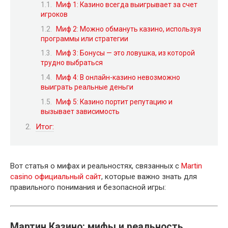
Миф 1: Казино всегда выигрывает за счет
игроков
Миф 2: Можно обмануть казино, используя
программы или стратегии
Миф 3: Бонусы — это ловушка, из которой
трудно выбраться
Миф 4: В онлайн-казино невозможно
выиграть реальные деньги
Миф 5: Казино портит репутацию и
вызывает зависимость
Итог:
Вот статья о мифах и реальностях, связанных с
Martin
casino официальный сайт
, которые важно знать для
правильного понимания и безопасной игры:
Мартин Казино: мифы и реальность,