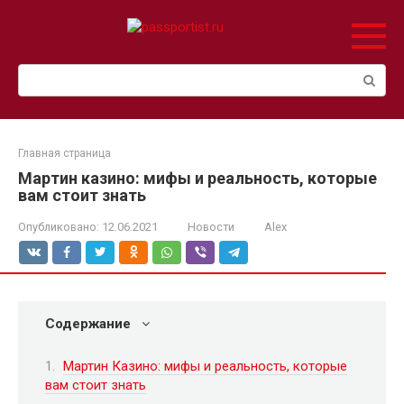
Перейти
к
контенту
Поиск:
Главная страница
Мартин казино: мифы и реальность, которые
вам стоит знать
Опубликовано:
12.06.2021
Новости
Alex
Содержание
Мартин Казино: мифы и реальность, которые
вам стоит знать