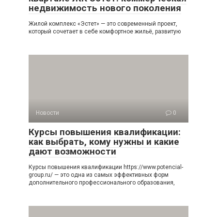
недвижимость нового поколения
Жилой комплекс «Эстет» — это современный проект,
который сочетает в себе комфортное жильё, развитую
Новости
0
Курсы повышения квалификации:
как выбрать, кому нужны и какие
дают возможности
Курсы повышения квалификации https://www.potencial-
group.ru/ — это одна из самых эффективных форм
дополнительного профессионального образования,