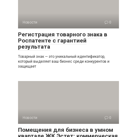
Новости
0
Регистрация товарного знака в
Роспатенте с гарантией
результата
Товарный знак — это уникальный идентификатор,
который выделяет ваш бизнес среди конкурентов и
защищает
Новости
0
Помещения для бизнеса в умном
квартале ЖК Эстет: коммерческая