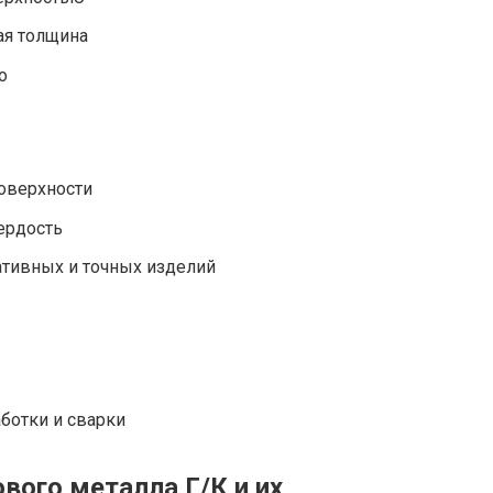
ая толщина
о
поверхности
ердость
ативных и точных изделий
аботки и сварки
вого металла Г/К и их