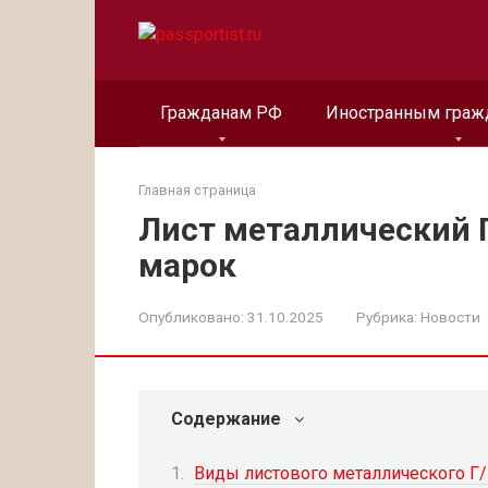
Перейти
к
контенту
Гражданам РФ
Иностранным граж
Главная страница
Лист металлический Г
марок
Опубликовано:
31.10.2025
Рубрика:
Новости
Содержание
Виды листового металлического Г