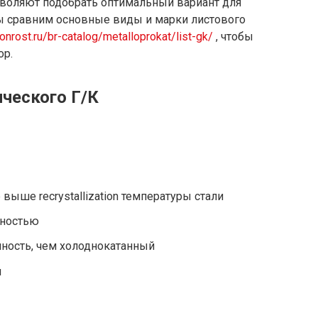
зволяют подобрать оптимальный вариант для
мы сравним основные виды и марки листового
bonrost.ru/br-catalog/metalloprokat/list-gk/
, чтобы
ор.
ческого Г/К
выше recrystallization температуры стали
хностью
ность, чем холоднокатанный
и