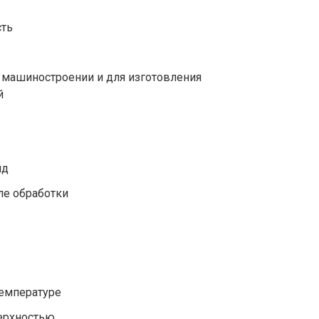
сть
, машиностроении и для изготовления
й
ид
ле обработки
температуре
верхностью