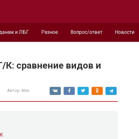
данам и ЛБГ
Разное
Вопрос/ответ
Новости
/К: сравнение видов и
Автор:
Alex
/К