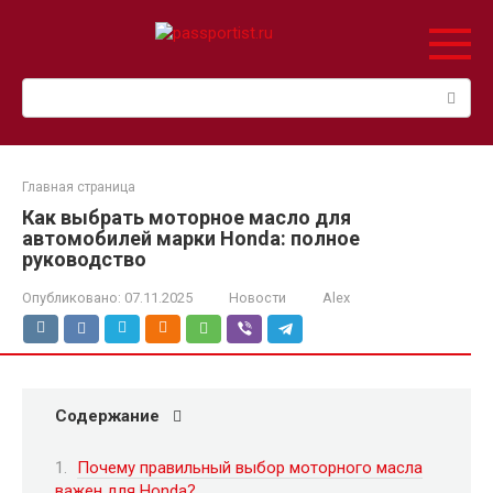
Перейти
к
контенту
Поиск:
Главная страница
Как выбрать моторное масло для
автомобилей марки Honda: полное
руководство
Опубликовано:
07.11.2025
Новости
Alex
Содержание
Почему правильный выбор моторного масла
важен для Honda?