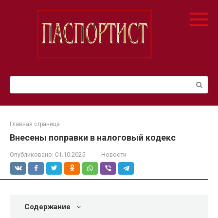
Перейти
к
контенту
Поиск:
Главная страница
Внесены поправки в налоговый кодекс
Опубликовано:
01.10.2025
Новости
Содержание