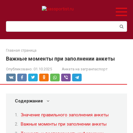
Перейти
к
контенту
Поиск:
Главная страница
Важные моменты при заполнении анкеты
Опубликовано:
01.10.2025
Анкета на загранпаспорт
Содержание
Значение правильного заполнения анкеты
Важные моменты при заполнении анкеты