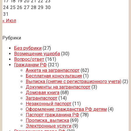
17
18
19
20
21
22
23
24
25
26
27
28
29
30
31
« Июл
Рубрики
Без рубрики
(27)
Возмещение ущерба
(30)
Вопрос/ответ
(161)
Гражданам РФ
(321)
Анкета на загранпаспорт
(62)
Бесплатная консультация
(1)
Выписка (снятие с регистрационного учета)
(2)
Документы на загранпаспорт
(3)
Домовая книга
(68)
Загранпаспорт
(14)
Незаконный паспорт
(11)
Оформление гражданства РФ детям
(4)
Паспорт гражданина РФ
(78)
Прописка_выписка
(69)
Электронные услуги
(9)