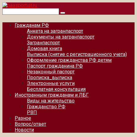
Перейти
к
Поиск:
контенту
Гражданам РФ
Анкета на загранпаспорт
Документы на загранпаспорт
Загранпаспорт
Домовая книга
Выписка (снятие с регистрационного учета)
Оформление гражданства РФ детям
Паспорт гражданина РФ
Незаконный паспорт
Прописка_выписка
Электронные услуги
Бесплатная консультация
Иностранным гражданам и ЛБГ
Виды на жительство
Гражданство РФ
РВП
Разное
Вопрос/ответ
Новости