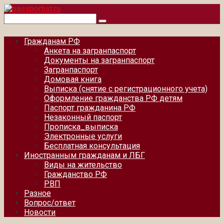
Перейти
к
Поиск:
контенту
Гражданам РФ
Анкета на загранпаспорт
Документы на загранпаспорт
Загранпаспорт
Домовая книга
Выписка (снятие с регистрационного учета)
Оформление гражданства РФ детям
Паспорт гражданина РФ
Незаконный паспорт
Прописка_выписка
Электронные услуги
Бесплатная консультация
Иностранным гражданам и ЛБГ
Виды на жительство
Гражданство РФ
РВП
Разное
Вопрос/ответ
Новости