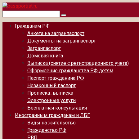
Перейти
к
Поиск:
контенту
Гражданам РФ
Анкета на загранпаспорт
Документы на загранпаспорт
Загранпаспорт
Домовая книга
Выписка (снятие с регистрационного учета)
Оформление гражданства РФ детям
Паспорт гражданина РФ
Незаконный паспорт
Прописка_выписка
Электронные услуги
Бесплатная консультация
Иностранным гражданам и ЛБГ
Виды на жительство
Гражданство РФ
РВП