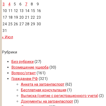
3
4
5
6
7
8
9
10
11
12
13
14
15
16
17
18
19
20
21
22
23
24
25
26
27
28
29
30
31
« Июл
Рубрики
Без рубрики
(27)
Возмещение ущерба
(30)
Вопрос/ответ
(161)
Гражданам РФ
(321)
Анкета на загранпаспорт
(62)
Бесплатная консультация
(1)
Выписка (снятие с регистрационного учета)
(2)
Документы на загранпаспорт
(3)