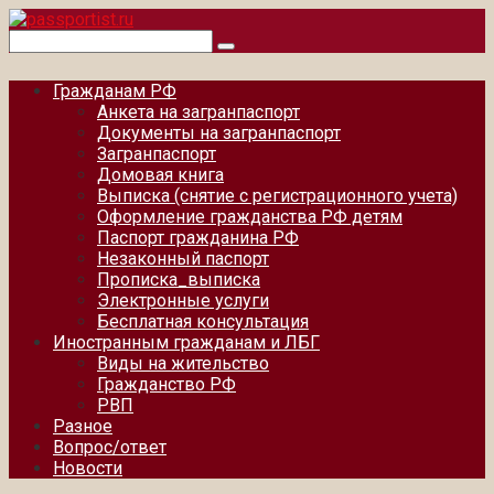
Перейти
к
Поиск:
контенту
Гражданам РФ
Анкета на загранпаспорт
Документы на загранпаспорт
Загранпаспорт
Домовая книга
Выписка (снятие с регистрационного учета)
Оформление гражданства РФ детям
Паспорт гражданина РФ
Незаконный паспорт
Прописка_выписка
Электронные услуги
Бесплатная консультация
Иностранным гражданам и ЛБГ
Виды на жительство
Гражданство РФ
РВП
Разное
Вопрос/ответ
Новости