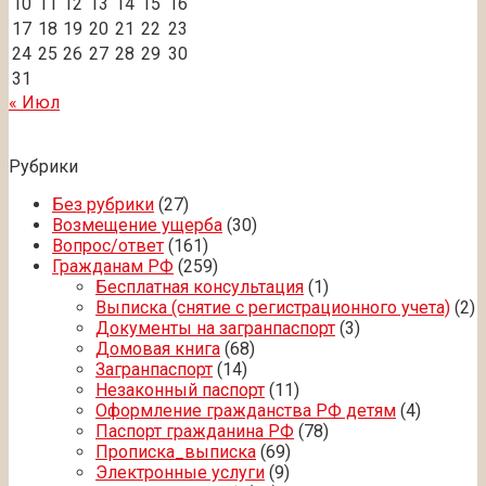
10
11
12
13
14
15
16
17
18
19
20
21
22
23
24
25
26
27
28
29
30
31
« Июл
Рубрики
Без рубрики
(27)
Возмещение ущерба
(30)
Вопрос/ответ
(161)
Гражданам РФ
(259)
Бесплатная консультация
(1)
Выписка (снятие с регистрационного учета)
(2)
Документы на загранпаспорт
(3)
Домовая книга
(68)
Загранпаспорт
(14)
Незаконный паспорт
(11)
Оформление гражданства РФ детям
(4)
Паспорт гражданина РФ
(78)
Прописка_выписка
(69)
Электронные услуги
(9)